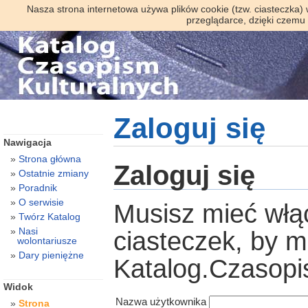
Nasza strona internetowa używa plików cookie (tzw. ciasteczka)
przeglądarce, dzięki czemu
Zaloguj się
Nawigacja
Strona główna
Zaloguj się
Ostatnie zmiany
Poradnik
O serwisie
Musisz mieć włą
Twórz Katalog
Nasi
ciasteczek, by 
wolontariusze
Dary pieniężne
Katalog.Czasopi
Widok
Nazwa użytkownika
Strona