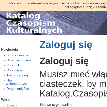
Nasza strona internetowa używa plików cookie (tzw. ciasteczka)
przeglądarce, dzięki czemu
Zaloguj się
Nawigacja
Strona główna
Zaloguj się
Ostatnie zmiany
Poradnik
O serwisie
Musisz mieć włą
Twórz Katalog
Nasi
ciasteczek, by 
wolontariusze
Dary pieniężne
Katalog.Czasopi
Widok
Nazwa użytkownika
Strona