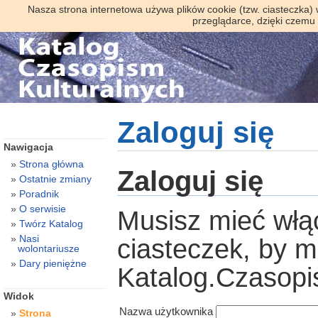
Nasza strona internetowa używa plików cookie (tzw. ciasteczka)
przeglądarce, dzięki czemu
Zaloguj się
Nawigacja
Strona główna
Zaloguj się
Ostatnie zmiany
Poradnik
O serwisie
Musisz mieć włą
Twórz Katalog
Nasi
ciasteczek, by 
wolontariusze
Dary pieniężne
Katalog.Czasopi
Widok
Nazwa użytkownika
Strona