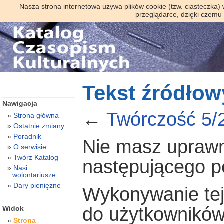
Nasza strona internetowa używa plików cookie (tzw. ciasteczka)
przeglądarce, dzięki czemu
Tekst źródłow
Nawigacja
←
Twórczość 5/
Strona główna
Ostatnie zmiany
Poradnik
Nie masz uprawni
O serwisie
Twórz Katalog
następującego 
Nasi
wolontariusze
Dary pieniężne
Wykonywanie tej 
do użytkowników
Widok
Strona