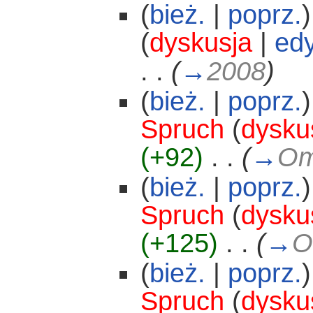
(
bież.
|
poprz.
)
(
dyskusja
|
edy
. .
(
→
2008
)
(
bież.
|
poprz.
)
Spruch
(
dysku
(+92)
‎
. .
(
→
Om
(
bież.
|
poprz.
)
Spruch
(
dysku
(+125)
‎
. .
(
→
O
(
bież.
|
poprz.
)
Spruch
(
dysku