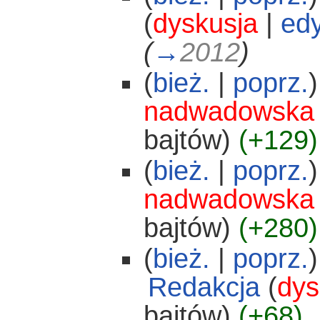
(
dyskusja
|
edy
(
→
2012
)
(
bież.
|
poprz.
)
nadwadowska
bajtów)
(+129)
(
bież.
|
poprz.
)
nadwadowska
bajtów)
(+280)
(
bież.
|
poprz.
)
Redakcja
(
dys
bajtów)
(+68)