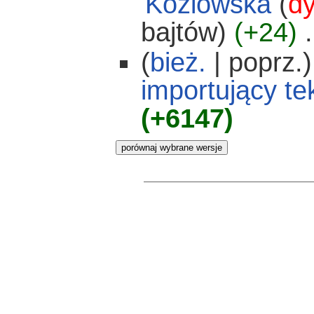
Kozlowska
(
dy
bajtów)
(+24)
‎
.
(
bież.
| poprz.)
importujący te
(+6147)