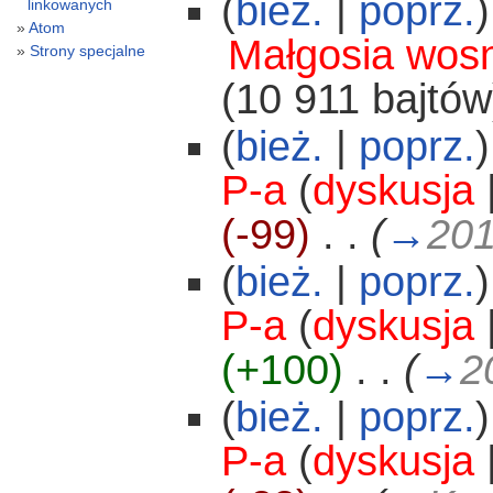
(
bież.
|
poprz.
)
linkowanych
Atom
Małgosia wosn
Strony specjalne
(10 911 bajtów
(
bież.
|
poprz.
)
P-a
(
dyskusja
(-99)
‎
. .
(
→
20
(
bież.
|
poprz.
)
P-a
(
dyskusja
(+100)
‎
. .
(
→
2
(
bież.
|
poprz.
)
P-a
(
dyskusja