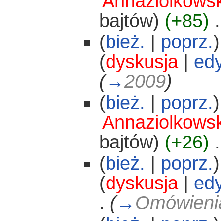
Annaziolkows
bajtów)
(+85)
‎
.
(
bież.
|
poprz.
)
(
dyskusja
|
edy
(
→
2009
)
(
bież.
|
poprz.
)
Annaziolkows
bajtów)
(+26)
‎
.
(
bież.
|
poprz.
)
(
dyskusja
|
edy
.
(
→
Omówienia