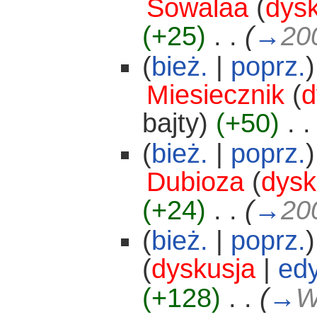
Sowalaa
(
dys
(+25)
‎
. .
(
→
20
(
bież.
|
poprz.
)
Miesiecznik
(
d
bajty)
(+50)
‎
. .
(
bież.
|
poprz.
)
Dubioza
(
dysk
(+24)
‎
. .
(
→
20
(
bież.
|
poprz.
)
(
dyskusja
|
edy
(+128)
‎
. .
(
→
W