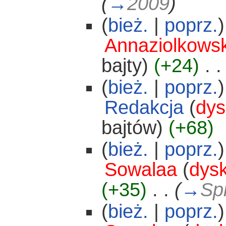
(
→
2009
)
(
bież.
|
poprz.
)
Annaziolkows
bajty)
(+24)
‎
. .
(
bież.
|
poprz.
)
Redakcja
(
dys
bajtów)
(+68)
(
bież.
|
poprz.
)
Sowalaa
(
dys
(+35)
‎
. .
(
→
Spi
(
bież.
|
poprz.
)