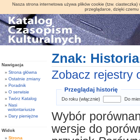
Nasza strona internetowa używa plików cookie (tzw. ciasteczka)
przeglądarce, dzięki czemu
Znak: Historia
Nawigacja
Zobacz rejestry o
Strona główna
Ostatnie zmiany
Poradnik
Przeglądaj historię
O serwisie
Twórz Katalog
Do roku (włącznie)
Do mies
Nasi
wolontariusze
Wybór porównani
Dary pieniężne
wersje do porówn
Widok
Strona