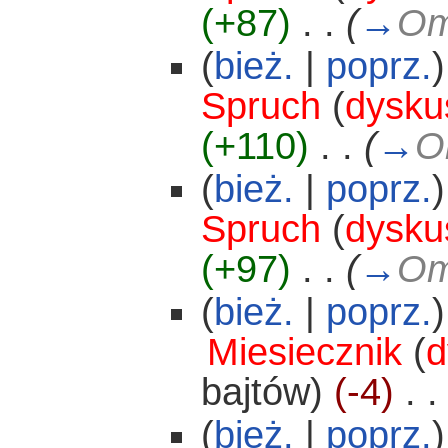
(+87)
‎
. .
(
→
Om
(
bież.
|
poprz.
)
Spruch
(
dysku
(+110)
‎
. .
(
→
O
(
bież.
|
poprz.
)
Spruch
(
dysku
(+97)
‎
. .
(
→
Om
(
bież.
|
poprz.
)
Miesiecznik
(
d
bajtów)
(-4)
‎
. .
(
bież.
|
poprz.
)