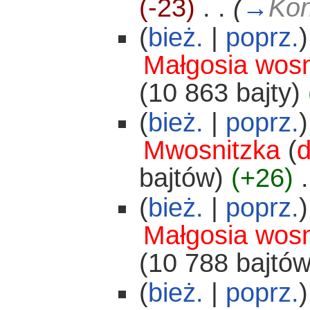
(-23)
‎
. .
(
→
Kon
(
bież.
|
poprz.
)
Małgosia wosn
(10 863 bajty)
(
bież.
|
poprz.
)
Mwosnitzka
(
d
bajtów)
(+26)
‎
.
(
bież.
|
poprz.
)
Małgosia wosn
(10 788 bajtów
(
bież.
|
poprz.
)