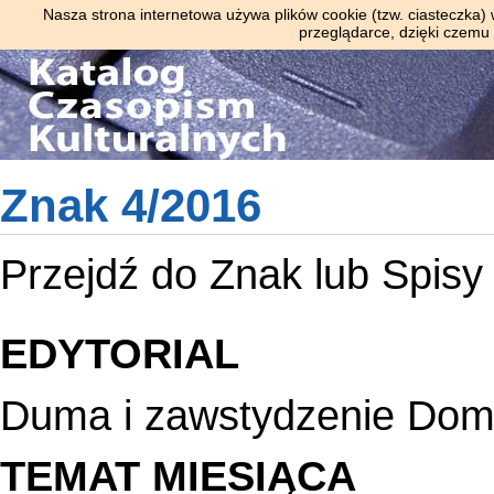
Nasza strona internetowa używa plików cookie (tzw. ciasteczka)
przeglądarce, dzięki czemu
Znak 4/2016
Przejdź do
Znak
lub
Spisy 
EDYTORIAL
Duma i zawstydzenie Dom
TEMAT MIESIĄCA