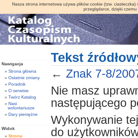
Nasza strona internetowa używa plików cookie (tzw. ciasteczka)
przeglądarce, dzięki czemu
Tekst źródłow
Nawigacja
←
Znak 7-8/200
Strona główna
Ostatnie zmiany
Poradnik
Nie masz uprawni
O serwisie
Twórz Katalog
następującego 
Nasi
wolontariusze
Dary pieniężne
Wykonywanie tej 
do użytkowników
Widok
Strona