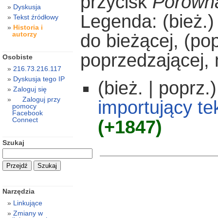
przycisk
Porówna
Dyskusja
Legenda: (bież.)
Tekst źródłowy
Historia i
autorzy
do bieżącej, (po
poprzedzającej,
Osobiste
216.73.216.117
Dyskusja tego IP
(bież. | poprz.)
Zaloguj się
Zaloguj przy
importujący te
pomocy
Facebook
Connect
(+1847)
Szukaj
Narzędzia
Linkujące
Zmiany w