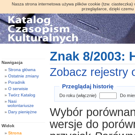
Nasza strona internetowa używa plików cookie (tzw. ciasteczka)
przeglądarce, dzięki czemu
Znak 8/2003: H
Nawigacja
Zobacz rejestry o
Strona główna
Ostatnie zmiany
Poradnik
Przeglądaj historię
O serwisie
Twórz Katalog
Do roku (włącznie)
Do mies
Nasi
wolontariusze
Wybór porównani
Dary pieniężne
wersje do porówn
Widok
Strona