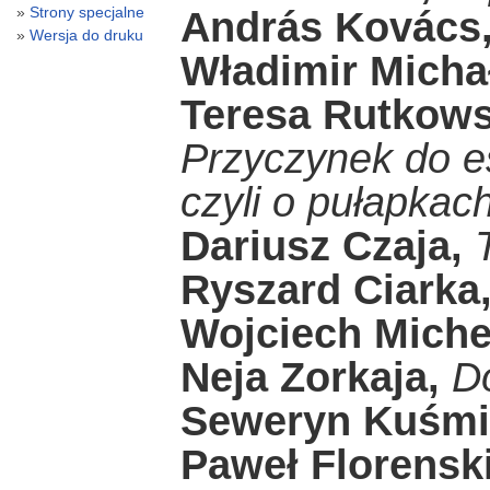
Strony specjalne
András Kovács
Wersja do druku
Władimir Micha
Teresa Rutkows
Przyczynek do es
czyli o pułapkac
Dariusz Czaja,
Ryszard Ciarka
Wojciech Miche
Neja Zorkaja,
D
Seweryn Kuśmi
Paweł Florenski