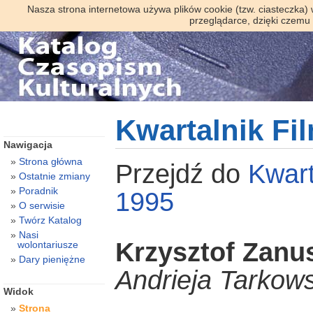
Nasza strona internetowa używa plików cookie (tzw. ciasteczka)
przeglądarce, dzięki czemu
Kwartalnik Fi
Nawigacja
Strona główna
Przejdź do
Kwart
Ostatnie zmiany
Poradnik
1995
O serwisie
Twórz Katalog
Nasi
Krzysztof Zanus
wolontariusze
Dary pieniężne
Andrieja Tarkow
Widok
Strona