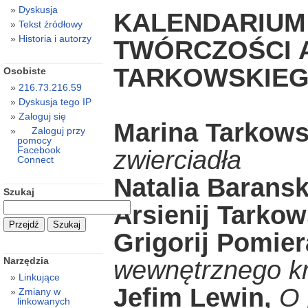
Dyskusja
KALENDARIUM 
Tekst źródłowy
Historia i autorzy
TWÓRCZOŚCI 
TARKOWSKIE
Osobiste
216.73.216.59
Dyskusja tego IP
Zaloguj się
Marina Tarkows
Zaloguj przy
pomocy
Facebook
zwierciadła
Connect
Natalia Baransk
Szukaj
Arsienij Tarkow
Grigorij Pomier
Narzędzia
wewnętrznego k
Linkujące
Jefim Lewin,
O 
Zmiany w
linkowanych