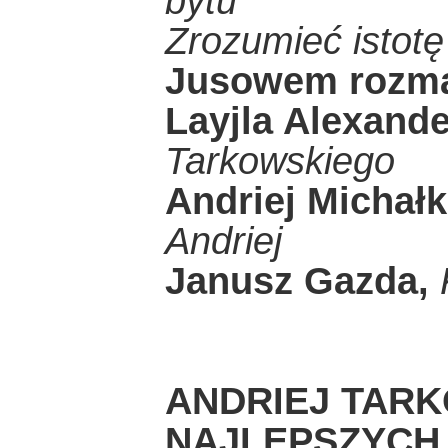
bytu"
Zrozumieć istotę
Jusowem rozma
Layjla Alexand
Tarkowskiego
Andriej Michał
Andriej
Janusz Gazda,
ANDRIEJ TARK
NAJLEPSZYCH