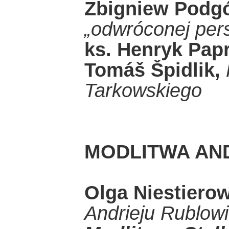
Zbigniew Podgó
„odwróconej per
ks. Henryk Pap
Tomáš Špidlik,
Tarkowskiego
MODLITWA AN
Olga Niestiero
Andrieju Rublow