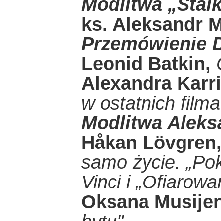
Modlitwa „Stal
ks. Aleksandr 
Przemówienie 
Leonid Batkin,
C
Alexandra Karri
w ostatnich film
Modlitwa Aleks
Håkan Lövgren
samo życie. „Pok
Vinci i „Ofiarowa
Oksana Musije