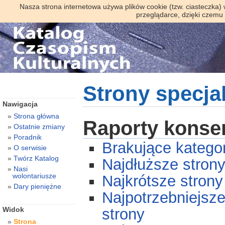
Nasza strona internetowa używa plików cookie (tzw. ciasteczka)
przeglądarce, dzięki czemu
Strony specja
Nawigacja
Strona główna
Raporty konse
Ostatnie zmiany
Poradnik
Brakujące katego
O serwisie
Twórz Katalog
Najdłuższe stron
Nasi
wolontariusze
Najkrótsze strony
Dary pieniężne
Najpotrzebniejsz
strony
Widok
Strona