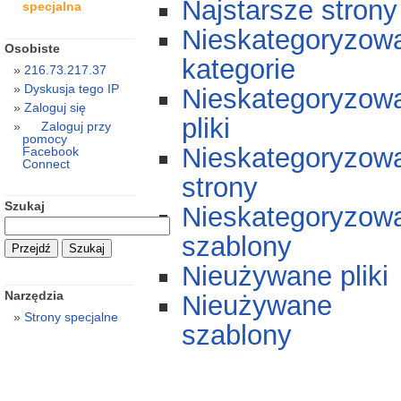
Najstarsze strony
specjalna
Nieskategoryzow
Osobiste
kategorie
216.73.217.37
Dyskusja tego IP
Nieskategoryzow
Zaloguj się
pliki
Zaloguj przy
pomocy
Nieskategoryzow
Facebook
Connect
strony
Szukaj
Nieskategoryzow
szablony
Nieużywane pliki
Narzędzia
Nieużywane
Strony specjalne
szablony