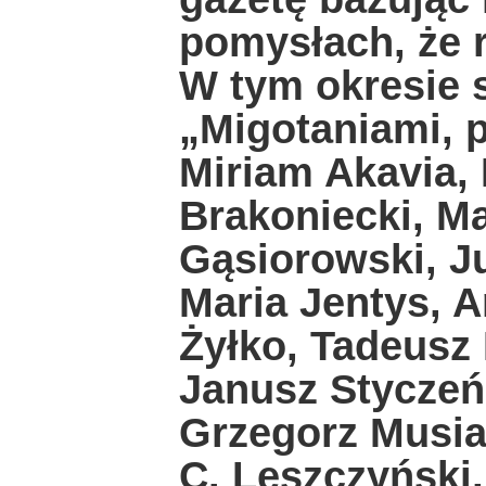
pomysłach, że r
W tym okresie s
„Migotaniami, p
Miriam Akavia,
Brakoniecki, Ma
Gąsiorowski, Ju
Maria Jentys, 
Żyłko, Tadeusz
Janusz Styczeń
Grzegorz Musia
C. Leszczyński,