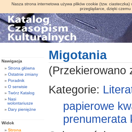
Nasza strona internetowa używa plików cookie (tzw. ciasteczka)
przeglądarce, dzięki czemu
Migotania
Nawigacja
(Przekierowano
Strona główna
Ostatnie zmiany
Poradnik
Kategorie:
Litera
O serwisie
Twórz Katalog
Nasi
papierowe
kwa
wolontariusze
Dary pieniężne
prenumerata 
Widok
Strona