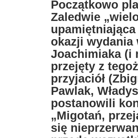
Początkowo pla
Zaledwie „wiel
upamiętniająca
okazji wydania
Joachimiaka (i 
przejęty z tego
przyjaciół (Zbi
Pawlak, Władys
postanowili k
„Migotań, przej
się nieprzerwani