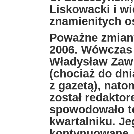
Liskowacki i wi
znamienitych o
Poważne zmiany
2006. Wówczas 
Władysław Zawi
(chociaż do dni
z gazetą), nat
został redakto
spowodowało t
kwartalniku. Je
kontynuowane, 