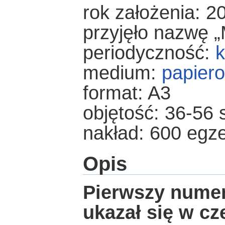
rok założenia: 
przyjęło nazwę „
periodyczność:
k
medium:
papier
format: A3
objętość: 36-56 
nakład: 600 egz
Opis
Pierwszy nume
ukazał się w cz