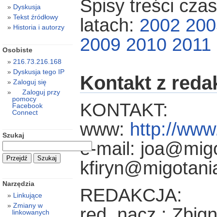
Spisy treści cza
Dyskusja
Tekst źródłowy
latach:
2002
200
Historia i autorzy
2009
2010
2011
Osobiste
216.73.216.168
Dyskusja tego IP
Kontakt z reda
Zaloguj się
Zaloguj przy
pomocy
KONTAKT:
Facebook
Connect
www:
http://www
Szukaj
e-mail: joa@migo
kfiryn@migotania
Narzędzia
REDAKCJA:
Linkujące
Zmiany w
red. nacz.: Zbig
linkowanych