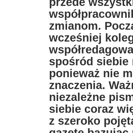
przede wszystki
współpracowni
zmianom. Pocz
wcześniej kole
współredagował
spośród siebie
ponieważ nie m
znaczenia. Ważn
niezależne pism
siebie coraz wi
z szeroko pojętą
gazetę bazując