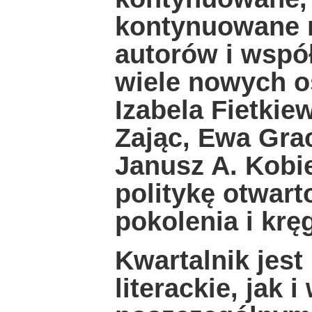
kontynuowane n
autorów i wspó
wiele nowych o
Izabela Fietkie
Zając, Ewa Grac
Janusz A. Kobi
politykę otwart
pokolenia i krę
Kwartalnik jes
literackie, jak