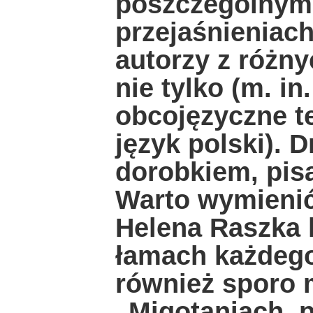
poszczególnymi
przejaśnieniac
autorzy z różny
nie tylko (m. in
obcojęzyczne t
język polski). 
dorobkiem, pis
Warto wymienić
Helena Raszka 
łamach każdego
również sporo 
„Migotaniach, p