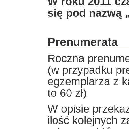
W roku 2011 cz
się pod nazwą 
Prenumerata
Roczna prenumera
(w przypadku pr
egzemplarza z k
to 60 zł)
W opisie przekaz
ilość kolejnych