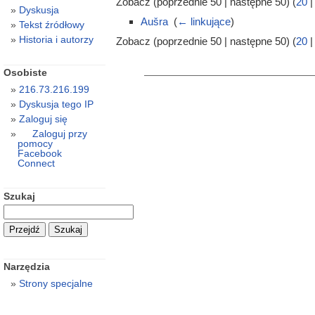
Zobacz (poprzednie 50 | następne 50) (
20
Dyskusja
Aušra
‎
(
← linkujące
)
Tekst źródłowy
Historia i autorzy
Zobacz (poprzednie 50 | następne 50) (
20
Osobiste
216.73.216.199
Dyskusja tego IP
Zaloguj się
Zaloguj przy
pomocy
Facebook
Connect
Szukaj
Narzędzia
Strony specjalne