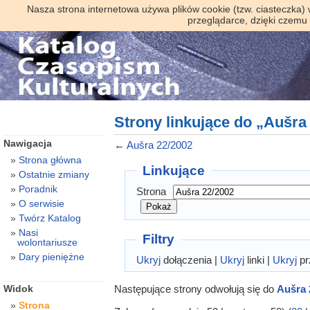
Nasza strona internetowa używa plików cookie (tzw. ciasteczka)
przeglądarce, dzięki czemu
Strony linkujące do „Aušra
Nawigacja
←
Aušra 22/2002
Strona główna
Linkujące
Ostatnie zmiany
Poradnik
Strona
O serwisie
Twórz Katalog
Nasi
Filtry
wolontariusze
Dary pieniężne
Ukryj
dołączenia |
Ukryj
linki |
Ukryj
pr
Następujące strony odwołują się do
Aušra 
Widok
Strona