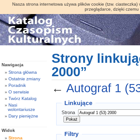
Nasza strona internetowa używa plików cookie (tzw. ciasteczka)
przeglądarce, dzięki czemu
Strony linkują
Nawigacja
2000”
Strona główna
Ostatnie zmiany
←
Autograf 1 (5
Poradnik
O serwisie
Twórz Katalog
Linkujące
Nasi
wolontariusze
Strona
Dary pieniężne
Widok
Filtry
Strona