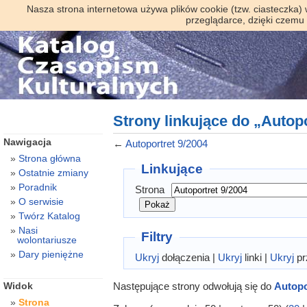
Nasza strona internetowa używa plików cookie (tzw. ciasteczka)
przeglądarce, dzięki czemu
Strony linkujące do „Autopo
Nawigacja
←
Autoportret 9/2004
Strona główna
Linkujące
Ostatnie zmiany
Poradnik
Strona
O serwisie
Twórz Katalog
Nasi
Filtry
wolontariusze
Dary pieniężne
Ukryj
dołączenia |
Ukryj
linki |
Ukryj
pr
Następujące strony odwołują się do
Autopo
Widok
Strona