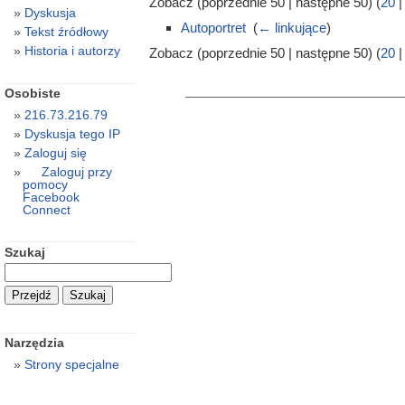
Zobacz (poprzednie 50 | następne 50) (
20
Dyskusja
Autoportret
‎
(
← linkujące
)
Tekst źródłowy
Historia i autorzy
Zobacz (poprzednie 50 | następne 50) (
20
Osobiste
216.73.216.79
Dyskusja tego IP
Zaloguj się
Zaloguj przy
pomocy
Facebook
Connect
Szukaj
Narzędzia
Strony specjalne