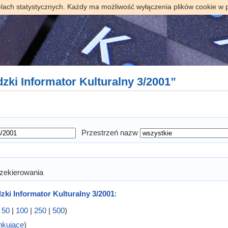
elach statystycznych. Każdy ma możliwość wyłączenia plików cookie w 
dzki Informator Kulturalny 3/2001”
Przestrzeń nazw
zekierowania
zki Informator Kulturalny 3/2001
:
|
50
|
100
|
250
|
500
)
nkujące
)