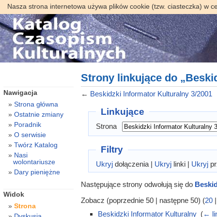
Nasza strona internetowa używa plików cookie (tzw. ciasteczka) w c
Strony linkujące do „Beski
Nawigacja
←
Beskidzki Informator Kulturalny 3/2001
Strona główna
Linkujące
Ostatnie zmiany
Poradnik
Strona
O serwisie
Twórz Katalog
Filtry
Nasi
wolontariusze
Ukryj
dołączenia |
Ukryj
linki |
Ukryj
pr
Dary pieniężne
Następujące strony odwołują się do
Beskid
Widok
Zobacz (poprzednie 50 | następne 50) (
20
Strona
Beskidzki Informator Kulturalny
‎
(
← li
Dyskusja