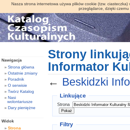
Nasza strona internetowa używa plików cookie (tzw. ciasteczka)
przeglądarce, dzięki czemu
Strony linkuj
Nawigacja
Informator Ku
Strona główna
Ostatnie zmiany
←
Beskidzki Inf
Poradnik
O serwisie
Twórz Katalog
Linkujące
Nasi
wolontariusze
Strona
Dary pieniężne
Widok
Filtry
Strona