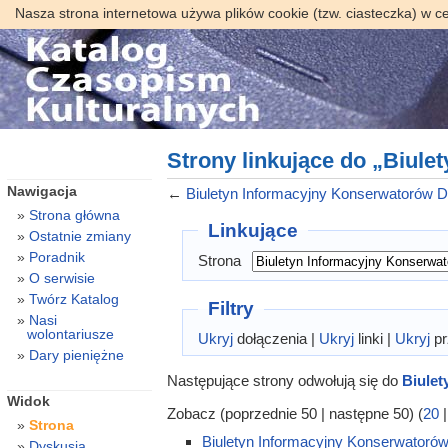
Nasza strona internetowa używa plików cookie (tzw. ciasteczka) w c
Strony linkujące do „Biule
Nawigacja
←
Biuletyn Informacyjny Konserwatorów Dz
Strona główna
Linkujące
Ostatnie zmiany
Poradnik
Strona
O serwisie
Twórz Katalog
Filtry
Nasi
wolontariusze
Ukryj
dołączenia |
Ukryj
linki |
Ukryj
pr
Dary pieniężne
Następujące strony odwołują się do
Biulet
Widok
Zobacz (poprzednie 50 | następne 50) (
20
Strona
Biuletyn Informacyjny Konserwatorów
Dyskusja