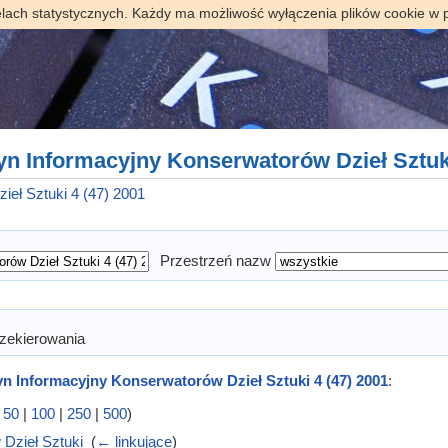
elach statystycznych. Każdy ma możliwość wyłączenia plików cookie w 
tyn Informacyjny Konserwatorów Dzieł Sztuki
ieł Sztuki 4 (47) 2001
Przestrzeń nazw
zekierowania
yn Informacyjny Konserwatorów Dzieł Sztuki 4 (47) 2001
:
|
50
|
100
|
250
|
500
)
 Dzieł Sztuki
‎
(
← linkujące
)