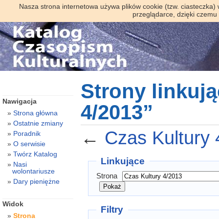
Nasza strona internetowa używa plików cookie (tzw. ciasteczka)
przeglądarce, dzięki czemu
Strony linkuj
Nawigacja
4/2013”
Strona główna
Ostatnie zmiany
←
Czas Kultury 
Poradnik
O serwisie
Twórz Katalog
Linkujące
Nasi
wolontariusze
Strona
Dary pieniężne
Widok
Filtry
Strona