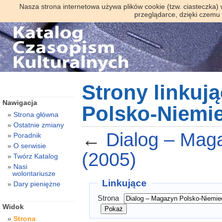
Nasza strona internetowa używa plików cookie (tzw. ciasteczka)
przeglądarce, dzięki czemu
Strony linkuj
Nawigacja
Polsko-Niemie
Strona główna
Ostatnie zmiany
←
Dialog – Mag
Poradnik
O serwisie
(2005)
Twórz Katalog
Nasi
wolontariusze
Linkujące
Dary pieniężne
Strona
Widok
Strona