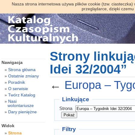
Nasza strona internetowa używa plików cookie (tzw. ciasteczka)
przeglądarce, dzięki czemu
Strony linkuj
Nawigacja
Idei 32/2004”
Strona główna
Ostatnie zmiany
←
Europa – Tygo
Poradnik
O serwisie
Twórz Katalog
Linkujące
Nasi
wolontariusze
Strona
Dary pieniężne
Widok
Filtry
Strona