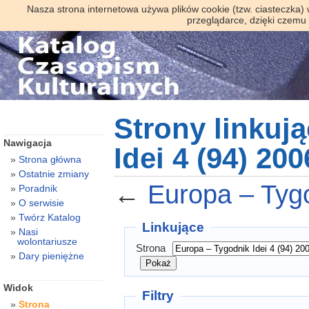
Nasza strona internetowa używa plików cookie (tzw. ciasteczka)
przeglądarce, dzięki czemu
Strony linkuj
Nawigacja
Idei 4 (94) 200
Strona główna
Ostatnie zmiany
←
Europa – Tygo
Poradnik
O serwisie
Twórz Katalog
Linkujące
Nasi
wolontariusze
Strona
Dary pieniężne
Widok
Filtry
Strona