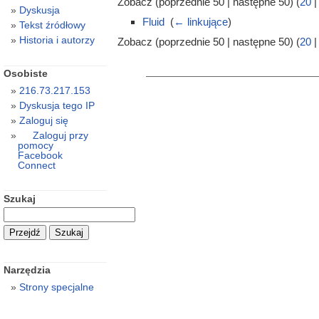
Zobacz (poprzednie 50 | następne 50) (
20
Dyskusja
Fluid
‎
(
← linkujące
)
Tekst źródłowy
Historia i autorzy
Zobacz (poprzednie 50 | następne 50) (
20
Osobiste
216.73.217.153
Dyskusja tego IP
Zaloguj się
Zaloguj przy
pomocy
Facebook
Connect
Szukaj
Narzędzia
Strony specjalne