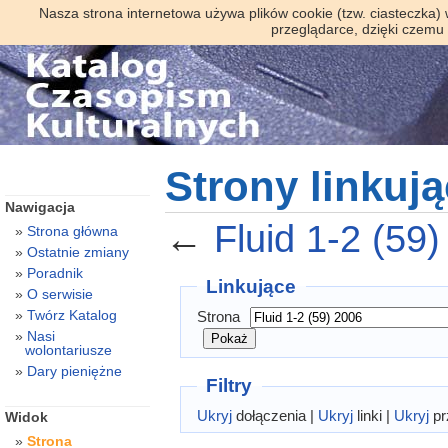
Nasza strona internetowa używa plików cookie (tzw. ciasteczka)
przeglądarce, dzięki czemu
Strony linkują
Nawigacja
←
Fluid 1-2 (59
Strona główna
Ostatnie zmiany
Poradnik
Linkujące
O serwisie
Twórz Katalog
Strona
Nasi
wolontariusze
Dary pieniężne
Filtry
Ukryj
dołączenia |
Ukryj
linki |
Ukryj
pr
Widok
Strona