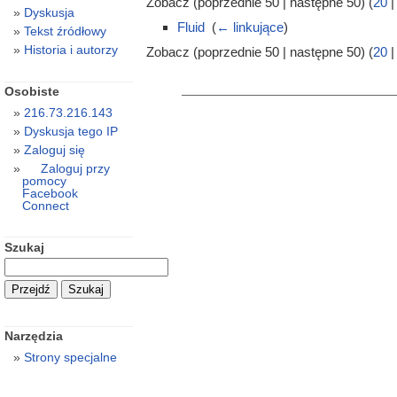
Zobacz (poprzednie 50 | następne 50) (
20
Dyskusja
Fluid
‎
(
← linkujące
)
Tekst źródłowy
Historia i autorzy
Zobacz (poprzednie 50 | następne 50) (
20
Osobiste
216.73.216.143
Dyskusja tego IP
Zaloguj się
Zaloguj przy
pomocy
Facebook
Connect
Szukaj
Narzędzia
Strony specjalne