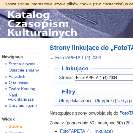
Nasza strona internetowa używa plików cookie (tzw. ciasteczka) w c
Strony linkujące do „FotoT
Nawigacja
←
FotoTAPETA 1 (4) 2004
Strona główna
Linkujące
Ostatnie zmiany
Poradnik
Strona
O serwisie
Twórz Katalog
Filtry
Nasi
wolontariusze
Ukryj
dołączenia |
Ukryj
linki |
Ukryj
pr
Dary pieniężne
Następujące strony odwołują się do
FotoTA
Widok
Zobacz (poprzednie 50 | następne 50) (
20
Strona
FotoTAPETA
‎
(
← linkujące
)
Dyskusja