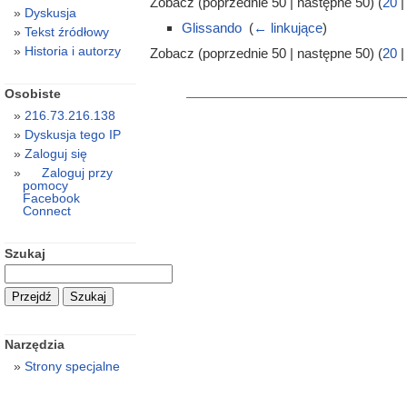
Zobacz (poprzednie 50 | następne 50) (
20
Dyskusja
Glissando
‎
(
← linkujące
)
Tekst źródłowy
Historia i autorzy
Zobacz (poprzednie 50 | następne 50) (
20
Osobiste
216.73.216.138
Dyskusja tego IP
Zaloguj się
Zaloguj przy
pomocy
Facebook
Connect
Szukaj
Narzędzia
Strony specjalne