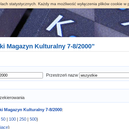
elach statystycznych. Każdy ma możliwość wyłączenia plików cookie w 
cki Magazyn Kulturalny 7-8/2000”
Przestrzeń nazw
zekierowania
ki Magazyn Kulturalny 7-8/2000
:
|
50
|
100
|
250
|
500
)
ujące
)