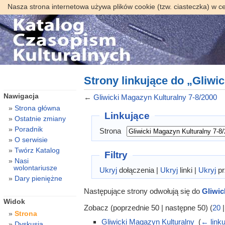
Nasza strona internetowa używa plików cookie (tzw. ciasteczka) w c
Strony linkujące do „Gliwi
Nawigacja
←
Gliwicki Magazyn Kulturalny 7-8/2000
Strona główna
Linkujące
Ostatnie zmiany
Poradnik
Strona
O serwisie
Twórz Katalog
Filtry
Nasi
wolontariusze
Ukryj
dołączenia |
Ukryj
linki |
Ukryj
pr
Dary pieniężne
Następujące strony odwołują się do
Gliwic
Widok
Zobacz (poprzednie 50 | następne 50) (
20
Strona
Gliwicki Magazyn Kulturalny
‎
(
← link
Dyskusja