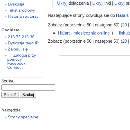
Ukryj
dołączenia |
Ukryj
linki |
Ukryj
pr
Dyskusja
Tekst źródłowy
Następujące strony odwołują się do
Ha!art 
Historia i autorzy
Zobacz (poprzednie 50 | następne 50) (
20
Osobiste
Ha!art - miesięcznik on-line
‎
(
← linkuj
216.73.216.36
Zobacz (poprzednie 50 | następne 50) (
20
Dyskusja tego IP
Zaloguj się
Zaloguj przy
pomocy
Facebook
Connect
Szukaj
Narzędzia
Strony specjalne