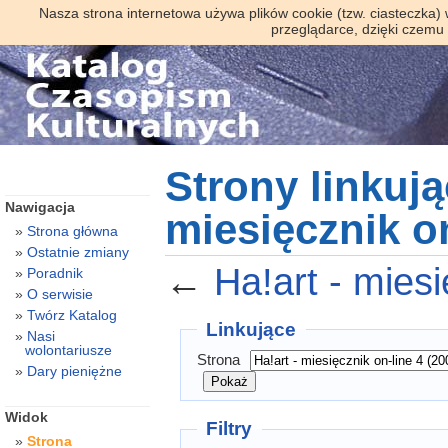
Nasza strona internetowa używa plików cookie (tzw. ciasteczka)
przeglądarce, dzięki czemu
Strony linkują
Nawigacja
miesięcznik on
Strona główna
Ostatnie zmiany
←
Ha!art - miesi
Poradnik
O serwisie
Twórz Katalog
Linkujące
Nasi
wolontariusze
Strona
Dary pieniężne
Widok
Filtry
Strona