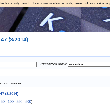
elach statystycznych. Każdy ma możliwość wyłączenia plików cookie w 
 47 (3/2014)”
Przestrzeń nazw
zekierowania
 47 (3/2014)
:
|
50
|
100
|
250
|
500
)