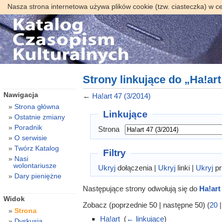
Nasza strona internetowa używa plików cookie (tzw. ciasteczka) w c
Strony linkujące do „Ha!art
Nawigacja
←
Ha!art 47 (3/2014)
Strona główna
Linkujące
Ostatnie zmiany
Poradnik
Strona
O serwisie
Twórz Katalog
Filtry
Nasi
wolontariusze
Ukryj
dołączenia |
Ukryj
linki |
Ukryj
pr
Dary pieniężne
Następujące strony odwołują się do
Ha!art
Widok
Zobacz (poprzednie 50 | następne 50) (
20
Strona
Ha!art
‎
(
← linkujące
)
Dyskusja