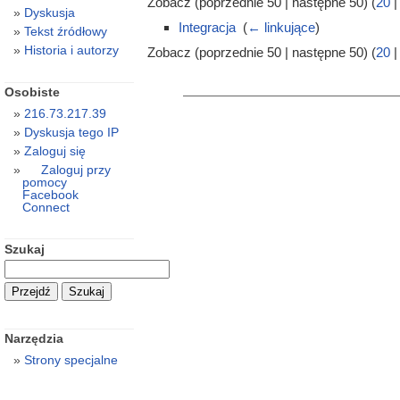
Zobacz (poprzednie 50 | następne 50) (
20
Dyskusja
Integracja
‎
(
← linkujące
)
Tekst źródłowy
Historia i autorzy
Zobacz (poprzednie 50 | następne 50) (
20
Osobiste
216.73.217.39
Dyskusja tego IP
Zaloguj się
Zaloguj przy
pomocy
Facebook
Connect
Szukaj
Narzędzia
Strony specjalne