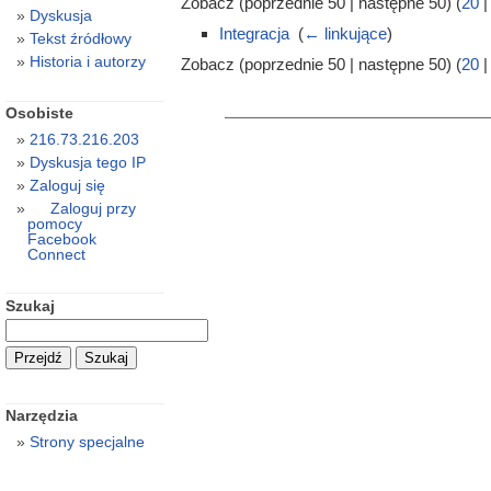
Zobacz (poprzednie 50 | następne 50) (
20
Dyskusja
Integracja
‎
(
← linkujące
)
Tekst źródłowy
Historia i autorzy
Zobacz (poprzednie 50 | następne 50) (
20
Osobiste
216.73.216.203
Dyskusja tego IP
Zaloguj się
Zaloguj przy
pomocy
Facebook
Connect
Szukaj
Narzędzia
Strony specjalne