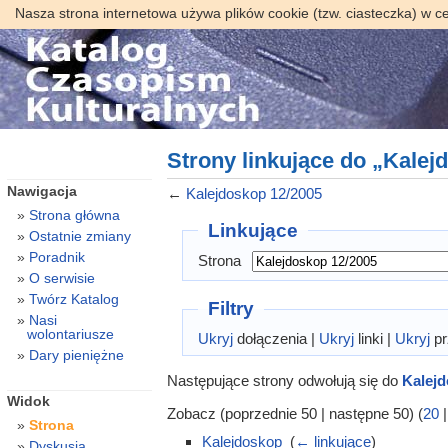
Nasza strona internetowa używa plików cookie (tzw. ciasteczka) w c
Strony linkujące do „Kalej
Nawigacja
←
Kalejdoskop 12/2005
Strona główna
Linkujące
Ostatnie zmiany
Poradnik
Strona
O serwisie
Twórz Katalog
Filtry
Nasi
wolontariusze
Ukryj
dołączenia |
Ukryj
linki |
Ukryj
pr
Dary pieniężne
Następujące strony odwołują się do
Kalejd
Widok
Zobacz (poprzednie 50 | następne 50) (
20
Strona
Kalejdoskop
‎
(
← linkujące
)
Dyskusja