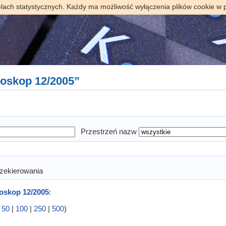
elach statystycznych. Każdy ma możliwość wyłączenia plików cookie w 
doskop 12/2005”
Przestrzeń nazw
zekierowania
oskop 12/2005
:
|
50
|
100
|
250
|
500
)