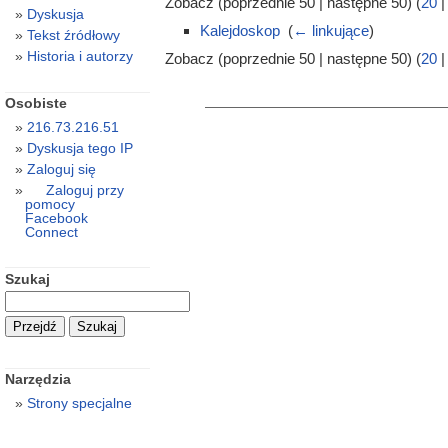
Zobacz (poprzednie 50 | następne 50) (
20
Dyskusja
Kalejdoskop
‎
(
← linkujące
)
Tekst źródłowy
Historia i autorzy
Zobacz (poprzednie 50 | następne 50) (
20
Osobiste
216.73.216.51
Dyskusja tego IP
Zaloguj się
Zaloguj przy
pomocy
Facebook
Connect
Szukaj
Narzędzia
Strony specjalne