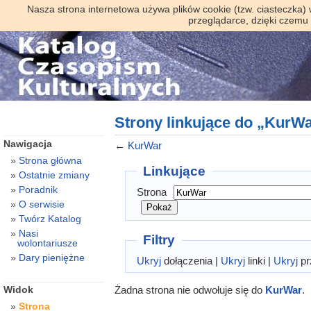
Nasza strona internetowa używa plików cookie (tzw. ciasteczka)
przeglądarce, dzięki czemu
Strony linkujące do „KurW
Nawigacja
←
KurWar
Strona główna
Linkujące
Ostatnie zmiany
Poradnik
Strona
O serwisie
Twórz Katalog
Nasi
Filtry
wolontariusze
Dary pieniężne
Ukryj
dołączenia |
Ukryj
linki |
Ukryj
pr
Żadna strona nie odwołuje się do
KurWar
.
Widok
Strona