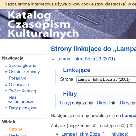
Nasza strona internetowa używa plików cookie (tzw. ciasteczka) w c
Strony linkujące do „Lampa
Nawigacja
←
Lampa i Iskra Boża 23 (2001)
Strona główna
Linkujące
Ostatnie zmiany
Poradnik
Strona
O serwisie
Twórz Katalog
Filtry
Nasi
wolontariusze
Ukryj
dołączenia |
Ukryj
linki |
Ukryj
pr
Dary pieniężne
Następujące strony odwołują się do
Lampa 
Widok
Zobacz (poprzednie 50 | następne 50) (
20
Strona
Lampa i Iskra Boża
‎
(
← linkujące
)
Dyskusja