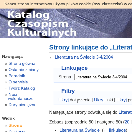
Nasza strona internetowa używa plików cookie (tzw. ciasteczka) w c
Strony linkujące do „Litera
Nawigacja
←
Literatura na Świecie 3-4/2004
Strona główna
Linkujące
Ostatnie zmiany
Poradnik
Strona
O serwisie
Twórz Katalog
Filtry
Nasi
wolontariusze
Ukryj
dołączenia |
Ukryj
linki |
Ukryj
pr
Dary pieniężne
Następujące strony odwołują się do
Litera
Widok
Zobacz (poprzednie 50 | następne 50) (
20
Strona
Literatura na Świecie
‎
(
← linkujące
)
Dyskusja