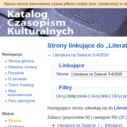
Nasza strona internetowa używa plików cookie (tzw. ciasteczka) w c
Strony linkujące do „Litera
Nawigacja
←
Literatura na Świecie 3-4/2016
Strona główna
Linkujące
Ostatnie zmiany
Poradnik
Strona
O serwisie
Twórz Katalog
Filtry
Nasi
wolontariusze
Ukryj
dołączenia |
Ukryj
linki |
Ukryj
pr
Dary pieniężne
Następujące strony odwołują się do
Litera
Widok
Zobacz (poprzednie 50 | następne 50) (
20
Strona
Literatura na Świecie
‎
(
← linkujące
)
Dyskusja