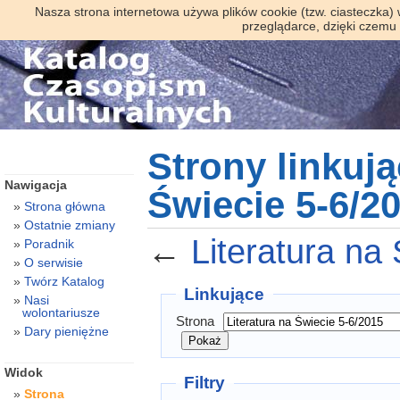
Nasza strona internetowa używa plików cookie (tzw. ciasteczka)
przeglądarce, dzięki czemu
Strony linkują
Nawigacja
Świecie 5-6/2
Strona główna
Ostatnie zmiany
←
Literatura na
Poradnik
O serwisie
Twórz Katalog
Linkujące
Nasi
wolontariusze
Strona
Dary pieniężne
Widok
Filtry
Strona