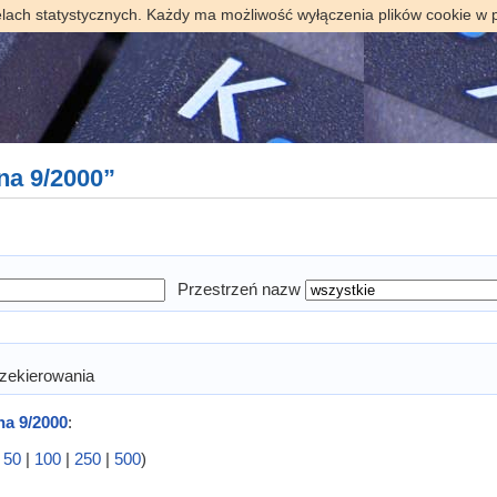
elach statystycznych. Każdy ma możliwość wyłączenia plików cookie w 
na 9/2000”
Przestrzeń nazw
zekierowania
a 9/2000
:
|
50
|
100
|
250
|
500
)