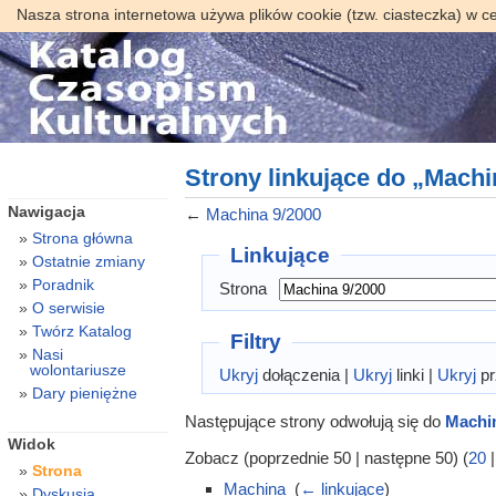
Nasza strona internetowa używa plików cookie (tzw. ciasteczka) w c
Strony linkujące do „Machi
Nawigacja
←
Machina 9/2000
Strona główna
Linkujące
Ostatnie zmiany
Poradnik
Strona
O serwisie
Twórz Katalog
Filtry
Nasi
wolontariusze
Ukryj
dołączenia |
Ukryj
linki |
Ukryj
pr
Dary pieniężne
Następujące strony odwołują się do
Machin
Widok
Zobacz (poprzednie 50 | następne 50) (
20
Strona
Machina
‎
(
← linkujące
)
Dyskusja