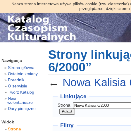
Nasza strona internetowa używa plików cookie (tzw. ciasteczka)
przeglądarce, dzięki czemu
Strony linkuj
Nawigacja
6/2000”
Strona główna
Ostatnie zmiany
←
Nowa Kalisia
Poradnik
O serwisie
Twórz Katalog
Linkujące
Nasi
wolontariusze
Strona
Dary pieniężne
Widok
Filtry
Strona