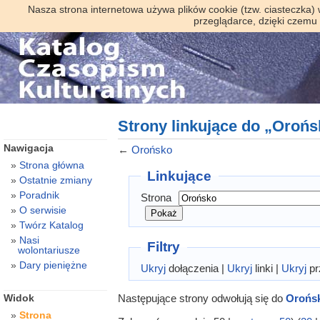
Nasza strona internetowa używa plików cookie (tzw. ciasteczka)
przeglądarce, dzięki czemu
Strony linkujące do „Oroń
Nawigacja
←
Orońsko
Strona główna
Linkujące
Ostatnie zmiany
Poradnik
Strona
O serwisie
Twórz Katalog
Nasi
Filtry
wolontariusze
Dary pieniężne
Ukryj
dołączenia |
Ukryj
linki |
Ukryj
pr
Następujące strony odwołują się do
Orońs
Widok
Strona