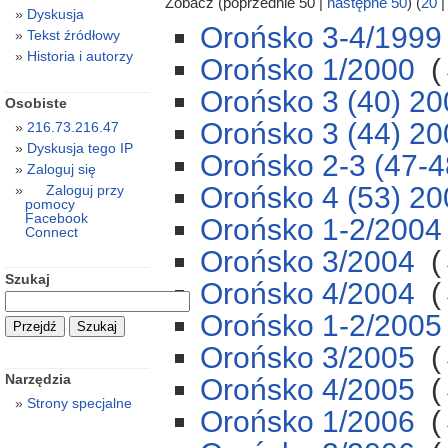
Zobacz (poprzednie 50 |
następne 50
) (
20
Dyskusja
Orońsko 3-4/1999
Tekst źródłowy
Historia i autorzy
Orońsko 1/2000
‎
(
Orońsko 3 (40) 20
Osobiste
Orońsko 3 (44) 20
216.73.216.47
Dyskusja tego IP
Orońsko 2-3 (47-4
Zaloguj się
Orońsko 4 (53) 20
Zaloguj przy
pomocy
Facebook
Orońsko 1-2/2004
Connect
Orońsko 3/2004
‎
(
Szukaj
Orońsko 4/2004
‎
(
Orońsko 1-2/2005
Orońsko 3/2005
‎
(
Narzędzia
Orońsko 4/2005
‎
(
Strony specjalne
Orońsko 1/2006
‎
(