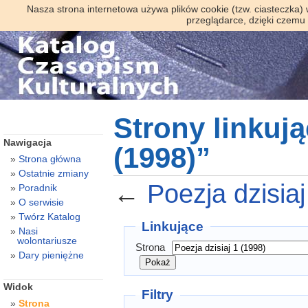
Nasza strona internetowa używa plików cookie (tzw. ciasteczka)
przeglądarce, dzięki czemu
Strony linkują
Nawigacja
(1998)”
Strona główna
Ostatnie zmiany
←
Poezja dzisiaj
Poradnik
O serwisie
Twórz Katalog
Linkujące
Nasi
wolontariusze
Strona
Dary pieniężne
Widok
Filtry
Strona