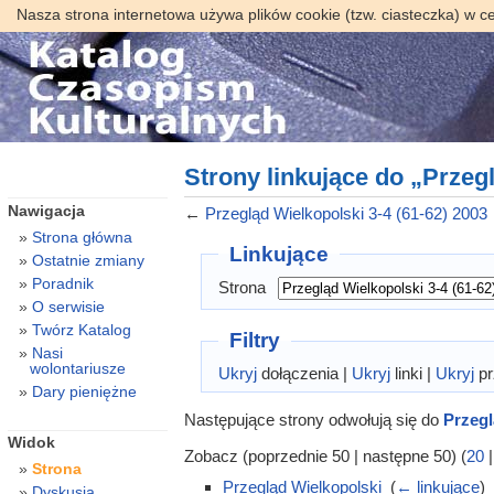
Nasza strona internetowa używa plików cookie (tzw. ciasteczka) w c
Strony linkujące do „Przegl
Nawigacja
←
Przegląd Wielkopolski 3-4 (61-62) 2003
Strona główna
Linkujące
Ostatnie zmiany
Poradnik
Strona
O serwisie
Twórz Katalog
Filtry
Nasi
wolontariusze
Ukryj
dołączenia |
Ukryj
linki |
Ukryj
pr
Dary pieniężne
Następujące strony odwołują się do
Przegl
Widok
Zobacz (poprzednie 50 | następne 50) (
20
Strona
Przegląd Wielkopolski
‎
(
← linkujące
)
Dyskusja