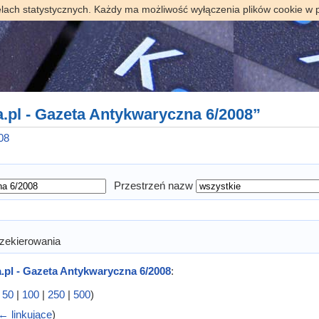
elach statystycznych. Każdy ma możliwość wyłączenia plików cookie w 
a.pl - Gazeta Antykwaryczna 6/2008”
08
Przestrzeń nazw
zekierowania
.pl - Gazeta Antykwaryczna 6/2008
:
|
50
|
100
|
250
|
500
)
← linkujące
)