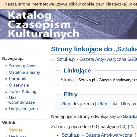
Nasza strona internetowa używa plików cookie (tzw. ciasteczka) w c
Strony linkujące do „Sztuk
Nawigacja
←
Sztuka.pl - Gazeta Antykwaryczna 6/20
Strona główna
Linkujące
Ostatnie zmiany
Poradnik
Strona
O serwisie
Twórz Katalog
Filtry
Nasi
wolontariusze
Ukryj
dołączenia |
Ukryj
linki |
Ukryj
pr
Dary pieniężne
Następujące strony odwołują się do
Sztuka
Widok
Zobacz (poprzednie 50 | następne 50) (
20
Strona
Sztuka.pl – Gazeta Antykwaryczna
‎
(
Dyskusja