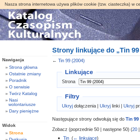
Nasza strona internetowa używa plików cookie (tzw. ciasteczka) w c
Strony linkujące do „Tin 99
Nawigacja
←
Tin 99 (2004)
Strona główna
Linkujące
Ostatnie zmiany
Poradnik
Strona
O serwisie
Twórz Katalog
Filtry
Nasi
wolontariusze
Ukryj
dołączenia |
Ukryj
linki |
Ukryj
pr
Dary pieniężne
Następujące strony odwołują się do
Tin 99
Widok
Zobacz (poprzednie 50 | następne 50) (
20
Strona
Tin
‎
(
← linkujące
)
Dyskusja