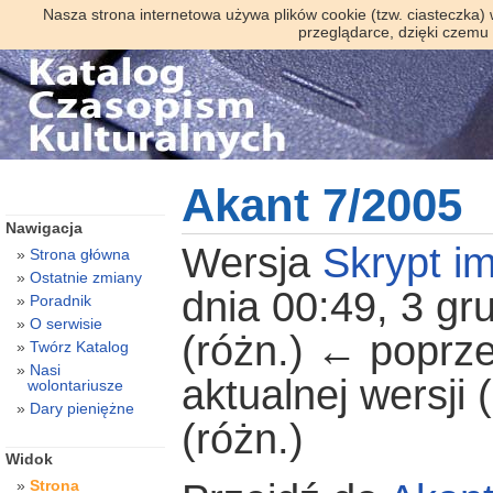
Nasza strona internetowa używa plików cookie (tzw. ciasteczka)
przeglądarce, dzięki czemu
Akant 7/2005
Nawigacja
Wersja
Skrypt im
Strona główna
Ostatnie zmiany
dnia 00:49, 3 gr
Poradnik
O serwisie
(różn.) ← poprze
Twórz Katalog
Nasi
aktualnej wersji
wolontariusze
Dary pieniężne
(różn.)
Widok
Strona