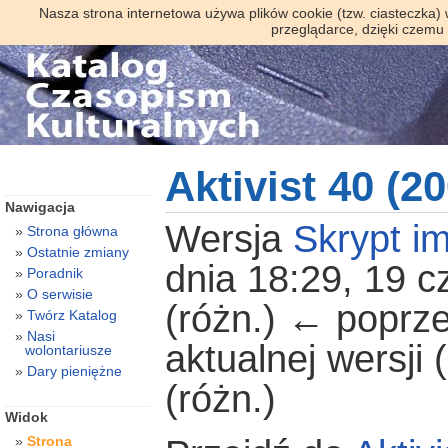
Nasza strona internetowa używa plików cookie (tzw. ciasteczka)
przeglądarce, dzięki czemu
Aktivist 40 (2
Nawigacja
Wersja
Skrypt im
Strona główna
Ostatnie zmiany
dnia 18:29, 19 c
Poradnik
O serwisie
(różn.) ← poprze
Twórz Katalog
Nasi
aktualnej wersji
wolontariusze
Dary pieniężne
(różn.)
Widok
Strona