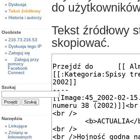
do użytkowników
Dyskusja
Tekst źródłowy
Historia i autorzy
Tekst źródłowy s
Osobiste
skopiować.
216.73.216.53
Dyskusja tego IP
Zaloguj się
Zaloguj przy
pomocy
Facebook
Connect
Szukaj
Narzędzia
Linkujące
Zmiany w
linkowanych