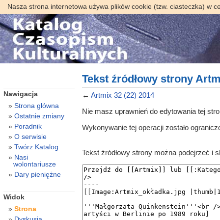
Nasza strona internetowa używa plików cookie (tzw. ciasteczka) w c
Tekst źródłowy strony Artm
Nawigacja
←
Artmix 32 (22) 2014
Strona główna
Nie masz uprawnień do edytowania tej str
Ostatnie zmiany
Poradnik
Wykonywanie tej operacji zostało ogranic
O serwisie
Twórz Katalog
Tekst źródłowy strony można podejrzeć i 
Nasi
wolontariusze
Dary pieniężne
Widok
Strona
Dyskusja