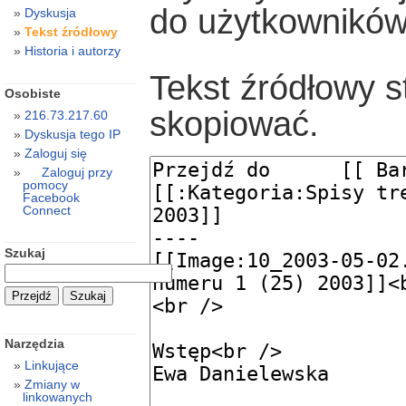
do użytkowników
Dyskusja
Tekst źródłowy
Historia i autorzy
Tekst źródłowy s
Osobiste
skopiować.
216.73.217.60
Dyskusja tego IP
Zaloguj się
Zaloguj przy
pomocy
Facebook
Connect
Szukaj
Narzędzia
Linkujące
Zmiany w
linkowanych