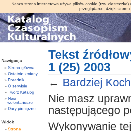
Nasza strona internetowa używa plików cookie (tzw. ciasteczka)
przeglądarce, dzięki czemu
Tekst źródłow
Nawigacja
1 (25) 2003
Strona główna
Ostatnie zmiany
←
Bardziej Koch
Poradnik
O serwisie
Twórz Katalog
Nie masz uprawni
Nasi
wolontariusze
następującego 
Dary pieniężne
Widok
Wykonywanie tej 
Strona